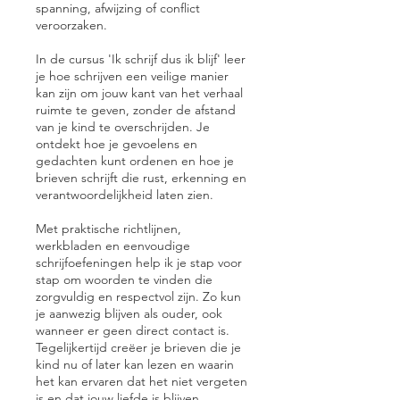
spanning, afwijzing of conflict
veroorzaken.
In de cursus 'Ik schrijf dus ik blijf' leer
je hoe schrijven een veilige manier
kan zijn om jouw kant van het verhaal
ruimte te geven, zonder de afstand
van je kind te overschrijden. Je
ontdekt hoe je gevoelens en
gedachten kunt ordenen en hoe je
brieven schrijft die rust, erkenning en
verantwoordelijkheid laten zien.
Met praktische richtlijnen,
werkbladen en eenvoudige
schrijfoefeningen help ik je stap voor
stap om woorden te vinden die
zorgvuldig en respectvol zijn. Zo kun
je aanwezig blijven als ouder, ook
wanneer er geen direct contact is.
Tegelijkertijd creëer je brieven die je
kind nu of later kan lezen en waarin
het kan ervaren dat het niet vergeten
is en dat jouw liefde is blijven