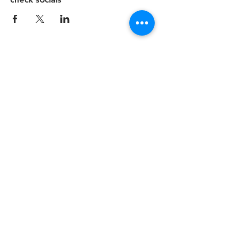
contact
Tel:
+31650606352
info@maakplaatsvoorrouw.nl