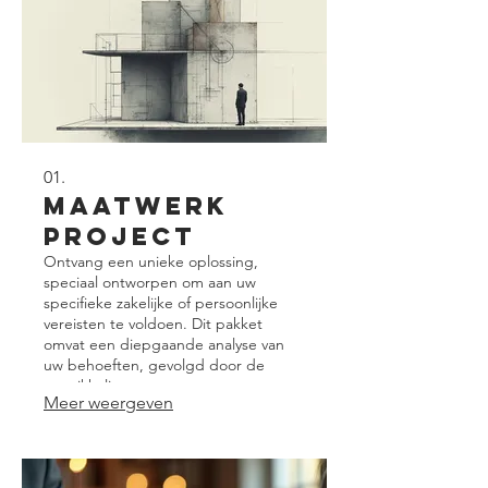
01.
Maatwerk
Project
Ontvang een unieke oplossing,
speciaal ontworpen om aan uw
specifieke zakelijke of persoonlijke
vereisten te voldoen. Dit pakket
omvat een diepgaande analyse van
uw behoeften, gevolgd door de
ontwikkeling van een op maat
Meer weergeven
gemaakt plan of product. Ons doel is
om maximale waarde en efficiëntie te
leveren die perfect aansluit bij uw
uitdagingen.