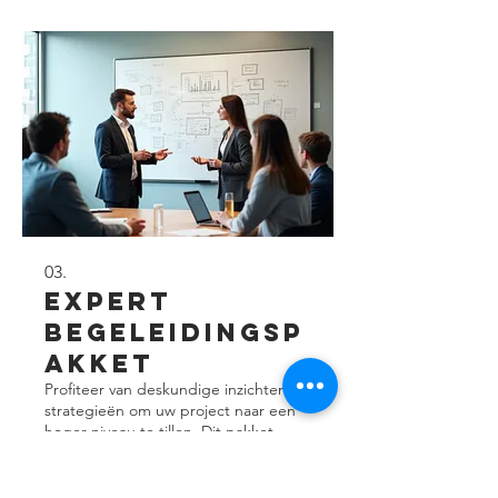
03.
Expert
Begeleidingsp
akket
Profiteer van deskundige inzichten en
strategieën om uw project naar een
hoger niveau te tillen. Dit pakket
biedt gerichte adviezen en praktische
handvatten om uw ideeën te
ontwikkelen en te perfectioneren.