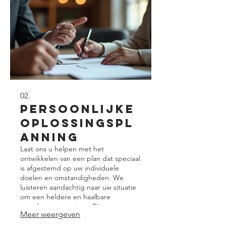
02.
Persoonlijke
Oplossingspl
anning
Laat ons u helpen met het
ontwikkelen van een plan dat speciaal
is afgestemd op uw individuele
doelen en omstandigheden. We
luisteren aandachtig naar uw situatie
om een heldere en haalbare
routekaart te creëren. Dit zorgt voor
Meer weergeven
een gefocuste aanpak die essentieel
is voor succes.