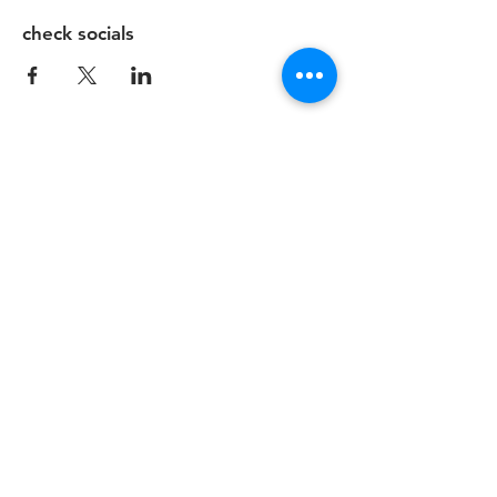
check socials
contact
Tel:
+31650606352
info@maakplaatsvoorrouw.nl