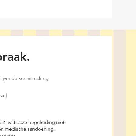
praak.
jblijvende kennismaking
.nl
Z, valt deze begeleiding niet
geen medische aandoening.
ekering.