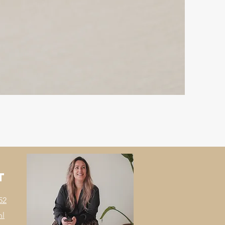
t
52
nl