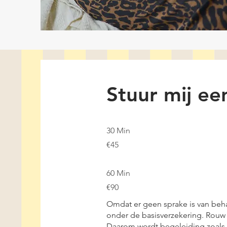
Stuur mij ee
30 Min
€45
60 Min
€90
Omdat er geen sprake is van beha
onder de basisverzekering. Rouw 
Daarom wordt begeleiding zoals 