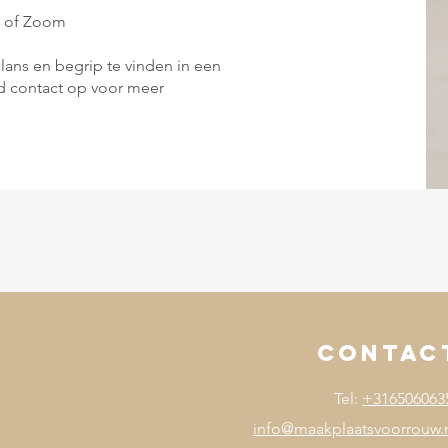
en of Zoom
lans en begrip te vinden in een
nd contact op voor meer
contac
Tel:
+316506063
info@maakplaatsvoorrouw.