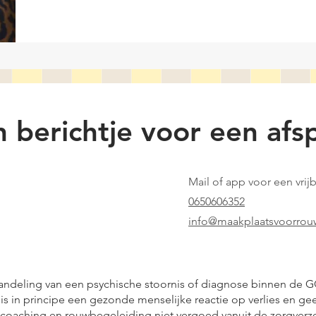
n berichtje voor een afs
Mail of app voor een vri
0650606352
info@maakplaatsvoorrouw
ndeling van een psychische stoornis of diagnose binnen de GG
is in principe een gezonde menselijke reactie op verlies en 
coaching en rouwbegeleiding niet vergoed vanuit de zorgverz