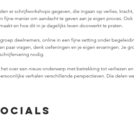
n er schrijfworkshops gegeven, die ingaan op verlies, kracht,
en fijne manier om aandacht te geven aan je eigen proces. Ook a
aakt en hoe dit in je dagelijks leven doorwerkt te praten.
 groep deelnemers, online in een fijne setting onder begeleidin
n paar vragen, denk oefeningen en je eigen ervaringen. Je grote
chrijfervaring nodig.
e het over een nieuw onderwerp met betrekking tot verliezen e
rsoonlijke verhalen verschillende perspectieven. Die delen we m
socials