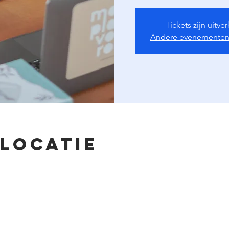
Tickets zijn uitve
Andere evenementen
 locatie