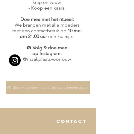
knip en vouw.
- Koop een kaars.
Doe mee met het ritueel:
We branden met alle moeders
met een contactbreuk op
10 mei
om 21.00 uur
een kaarsje.
📸
Volg & doe mee
op Instagram:
@maakplaatsvoorrouw
Via deze knop download je de sacred mom space
contact