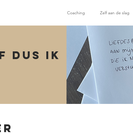
Coaching
Zelf aan de slag
f dus ik
er