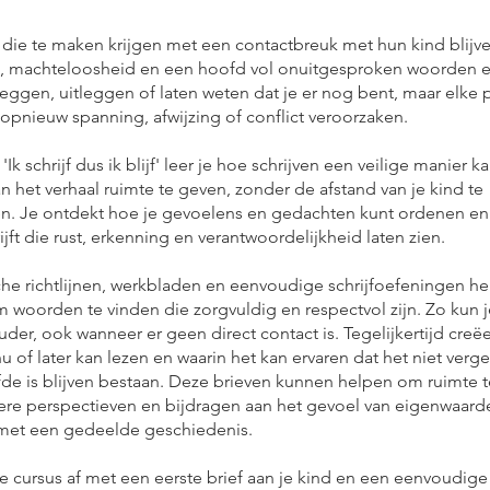
 die te maken krijgen met een contactbreuk met hun kind blijve
t, machteloosheid en een hoofd vol onuitgesproken woorden e
 zeggen, uitleggen of laten weten dat je er nog bent, maar elke 
 opnieuw spanning, afwijzing of conflict veroorzaken.
'Ik schrijf dus ik blijf' leer je hoe schrijven een veilige manier k
n het verhaal ruimte te geven, zonder de afstand van je kind te
en. Je ontdekt hoe je gevoelens en gedachten kunt ordenen en
ijft die rust, erkenning en verantwoordelijkheid laten zien.
he richtlijnen, werkbladen en eenvoudige schrijfoefeningen hel
m woorden te vinden die zorgvuldig en respectvol zijn. Zo kun 
ouder, ook wanneer er geen direct contact is. Tegelijkertijd creëe
nu of later kan lezen en waarin het kan ervaren dat het niet verge
efde is blijven bestaan. Deze brieven kunnen helpen om ruimte
re perspectieven en bijdragen aan het gevoel van eigenwaard
met een gedeelde geschiedenis.
e cursus af met een eerste brief aan je kind en een eenvoudige