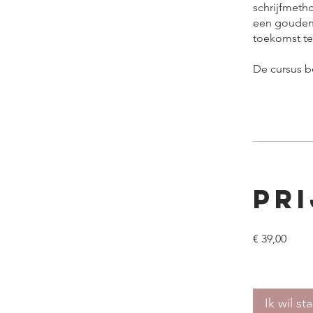
schrijfmeth
een gouden 
toekomst te 
De cursus b
Pri
€ 39,00
Ik wil st