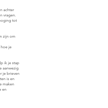
n achter
n vragen.
poging tot
an zijn om
 hoe je
p ik je stap
je aanwezig
r je brieven
ten is en
 te maken
e en