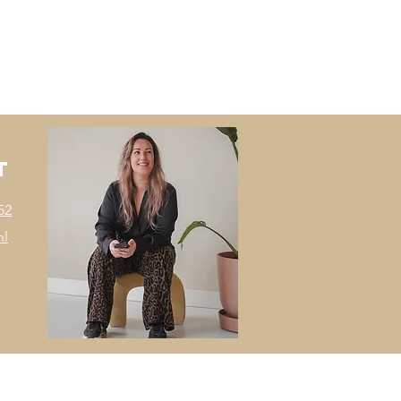
t
52
nl