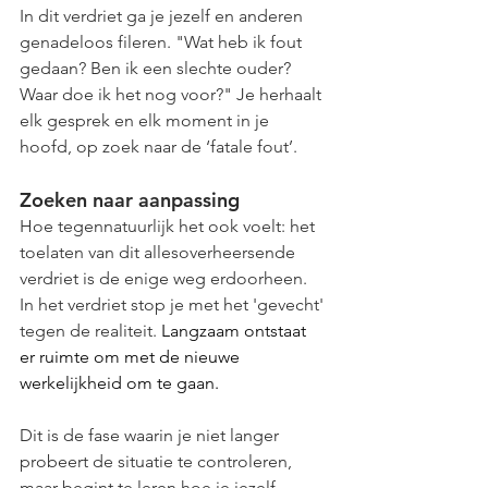
In dit verdriet ga je jezelf en anderen 
genadeloos fileren. "Wat heb ik fout 
gedaan? Ben ik een slechte ouder? 
Waar doe ik het nog voor?" Je herhaalt 
elk gesprek en elk moment in je 
hoofd, op zoek naar de ‘fatale fout’.
Zoeken naar aanpassing
Hoe tegennatuurlijk het ook voelt: het 
toelaten van dit allesoverheersende 
verdriet is de enige weg erdoorheen. 
In het verdriet stop je met het 'gevecht' 
tegen de realiteit. 
Langzaam ontstaat 
er ruimte om met de nieuwe 
werkelijkheid om te gaan.
Dit is de fase waarin je niet langer 
probeert de situatie te controleren, 
maar begint te leren hoe je jezelf 