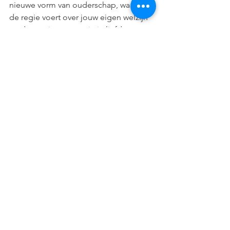
nieuwe vorm van ouderschap, waarin jij 
de regie voert over jouw eigen welzijn 
en de manier waarop je in liefde 
verbonden blijft, ook als je kind dit niet 
beantwoord. 
Ik begeleid ouders die leven met een 
contactbreuk via coaching, workshops 
en praktische tools die je helpen bij 
contactverlies. Misschien is een van 
deze vormen passend binnen jouw 
eigen cirkel van invloed: 
Ik schrijf dus ik blijf
: 
Een online schrijfcursus waarin je leert 
hoe je via brieven zorgvuldig, liefdevol 
en zonder druk aanwezig kunt blijven 
langs de zijlijn van het leven van je 
kind, terwijl je trouw blijft aan jezelf.