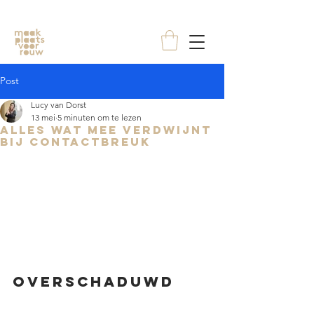
Post
Lucy van Dorst
13 mei
5 minuten om te lezen
Alles wat mee verdwijnt
bij contactbreuk
Overschaduwd