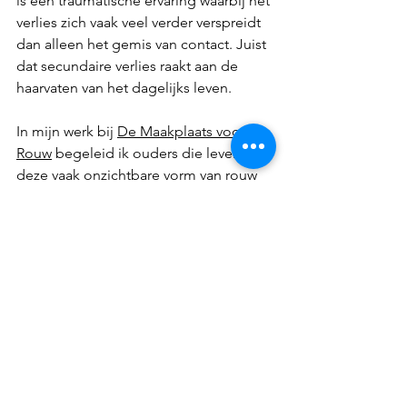
is een traumatische ervaring waarbij het 
verlies zich vaak veel verder verspreidt 
dan alleen het gemis van contact. Juist 
dat secundaire verlies raakt aan de 
haarvaten van het dagelijks leven.
In mijn werk bij 
De Maakplaats voor 
Rouw
 begeleid ik ouders die leven met 
deze vaak onzichtbare vorm van rouw 
via coaching, workshops en praktische 
tools rondom contactverlies en levend 
verlies. 
Misschien is een van deze 
vormen passend als het secundaire 
verlies zoveel met je doet: 
Ik schrijf dus ik blijf: 
een online schrijfcursus voor ouders 
die via woorden verbonden willen 
blijven met hun kind, juist wanneer 