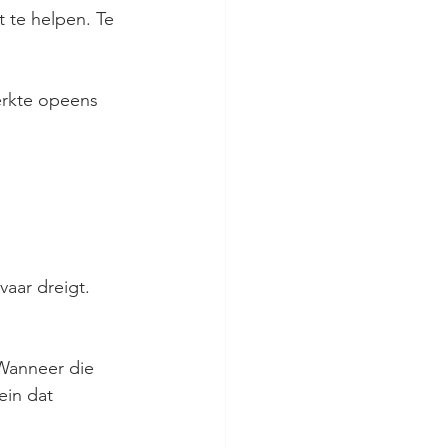
 te helpen. Te 
werkte opeens 
vaar dreigt. 
 Wanneer die 
ein dat 