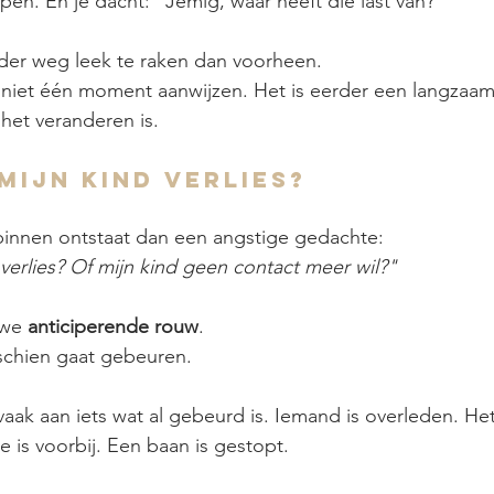
pen. En je dacht: "Jemig, waar heeft die last van?"
rder weg leek te raken dan voorheen.
niet één moment aanwijzen. Het is eerder een langzaam
 het veranderen is.
 mijn kind verlies?
binnen ontstaat dan een angstige gedachte:
 verlies? Of mijn kind geen contact meer wil?"
we 
anticiperende rouw
.
chien gaat gebeuren.
aak aan iets wat al gebeurd is. Iemand is overleden. Het
e is voorbij. Een baan is gestopt.