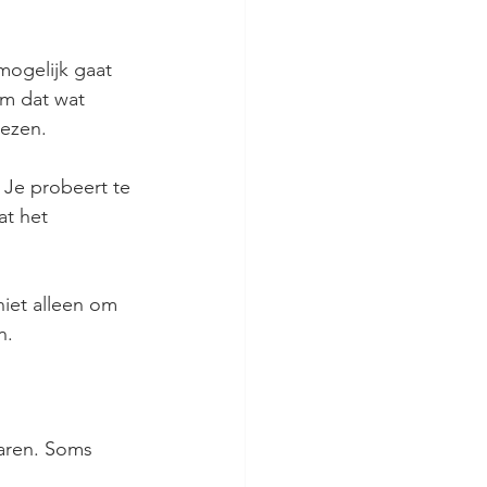
mogelijk gaat 
om dat wat 
iezen.
. Je probeert te 
t het 
niet alleen om 
n.
aren. Soms 