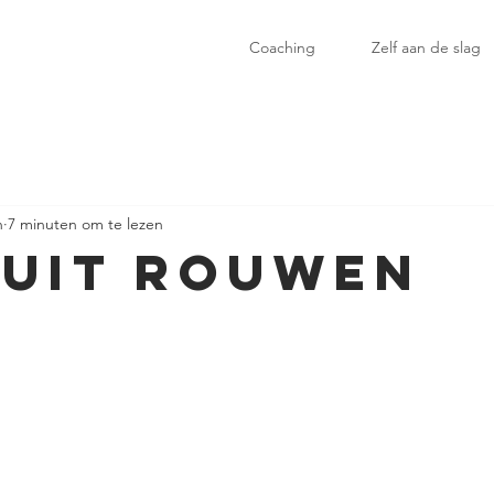
Coaching
Zelf aan de slag
n
7 minuten om te lezen
uit rouwen