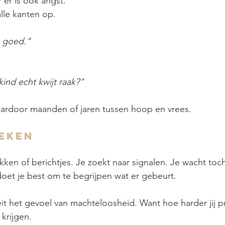
 er is ook angst.
lle kanten op.
 goed."
kind echt kwijt raak?"
aardoor maanden of jaren tussen hoop en vrees.
oeken
kken of berichtjes. Je zoekt naar signalen. Je wacht toc
 doet je best om te begrijpen wat er gebeurt.
t het gevoel van machteloosheid. Want hoe harder jij p
 krijgen.